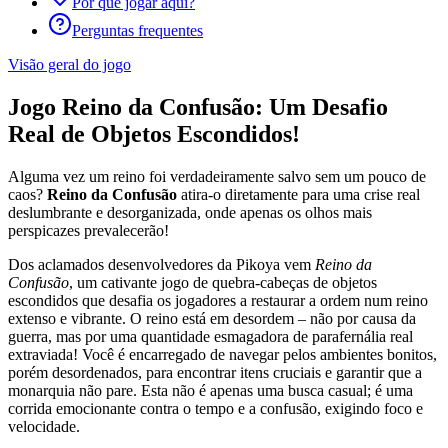
Por que jogar aqui?
Perguntas frequentes
Visão geral do jogo
Jogo Reino da Confusão: Um Desafio
Real de Objetos Escondidos!
Alguma vez um reino foi verdadeiramente salvo sem um pouco de
caos?
Reino da Confusão
atira-o diretamente para uma crise real
deslumbrante e desorganizada, onde apenas os olhos mais
perspicazes prevalecerão!
Dos aclamados desenvolvedores da Pikoya vem
Reino da
Confusão
, um cativante jogo de quebra-cabeças de objetos
escondidos que desafia os jogadores a restaurar a ordem num reino
extenso e vibrante. O reino está em desordem – não por causa da
guerra, mas por uma quantidade esmagadora de parafernália real
extraviada! Você é encarregado de navegar pelos ambientes bonitos,
porém desordenados, para encontrar itens cruciais e garantir que a
monarquia não pare. Esta não é apenas uma busca casual; é uma
corrida emocionante contra o tempo e a confusão, exigindo foco e
velocidade.