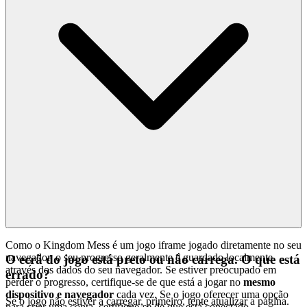
Como o Kingdom Mess é um jogo iframe jogado diretamente no seu
navegador, o seu progresso geralmente é guardado localmente
O ecrã do jogo está preto ou não carrega. O que está
através dos dados do seu navegador. Se estiver preocupado em
errado?
perder o progresso, certifique-se de que está a jogar no
mesmo
dispositivo e navegador
cada vez. Se o jogo oferecer uma opção
Se o jogo não estiver a carregar, primeiro, tente atualizar a página.
para criar uma conta, certifique-se de que está conectado.