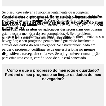
Se o seu jogo estiver a funcionar lentamente ou a congelar,
especialmente durante as transições de cena: 1.
Limpe a cache e os
Como é que o progresso do meu jogo é guardado?
cookies do seu navegador.
2.
Certifique-se de que o seu
Perderei o meu progresso se limpar os dados do meu
navegador está atualizado
(Chrome, Firefox, Edge, etc.). 3.
Feche
navegador?
quaisquer outras abas ou aplicações desnecessárias
que possam
estar a usar a memória do seu computador. 4. Se o problema
Como o Kingdom Mess é um jogo iframe jogado diretamente no seu
persistir, tente mudar para um navegador diferente.
navegador, o seu progresso geralmente é guardado localmente
através dos dados do seu navegador. Se estiver preocupado em
perder o progresso, certifique-se de que está a jogar no
mesmo
dispositivo e navegador
cada vez. Se o jogo oferecer uma opção
para criar uma conta, certifique-se de que está conectado.
Como é que o progresso do meu jogo é guardado?
Perderei o meu progresso se limpar os dados do meu
navegador?