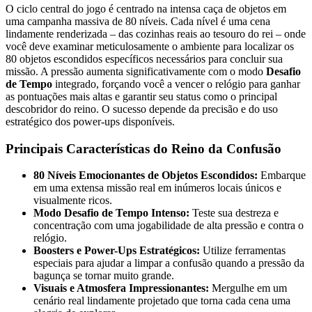
O ciclo central do jogo é centrado na intensa caça de objetos em
uma campanha massiva de 80 níveis. Cada nível é uma cena
lindamente renderizada – das cozinhas reais ao tesouro do rei – onde
você deve examinar meticulosamente o ambiente para localizar os
80 objetos escondidos específicos necessários para concluir sua
missão. A pressão aumenta significativamente com o modo
Desafio
de Tempo
integrado, forçando você a vencer o relógio para ganhar
as pontuações mais altas e garantir seu status como o principal
descobridor do reino. O sucesso depende da precisão e do uso
estratégico dos power-ups disponíveis.
Principais Características do Reino da Confusão
80 Níveis Emocionantes de Objetos Escondidos:
Embarque
em uma extensa missão real em inúmeros locais únicos e
visualmente ricos.
Modo Desafio de Tempo Intenso:
Teste sua destreza e
concentração com uma jogabilidade de alta pressão e contra o
relógio.
Boosters e Power-Ups Estratégicos:
Utilize ferramentas
especiais para ajudar a limpar a confusão quando a pressão da
bagunça se tornar muito grande.
Visuais e Atmosfera Impressionantes:
Mergulhe em um
cenário real lindamente projetado que torna cada cena uma