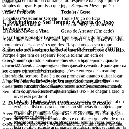
construída em torno da confiança, do respeito e da alegria pura e
diferentes.
simples de jogar. É por isso que jogar
Kingdom Mess
aqui é a
escolha definitiva.
Ação / Propósito
Tecla(s) / Gesto
Localizar/Selecionar Objeto
Toque Único no Ecrã
1. Reivindique o Seu Tempo: A Alegria do Jogo
Aproximar/Afastar
Gesto de Pinça (Dois dedos)
Instantâneo
Deslocar/Mover a Vista
Gesto de Arrastar (Um dedo)
Usar Impulsionador Especial
Toque no Ícone do Impulsionador
A vida moderna é uma corrente implacável de exigências, e os seus
momentos de escape são sagrados. Respeitamos o seu tempo
3. Lendo o Campo de Batalha: O Seu Ecrã (HUD)
eliminando todas as barreiras que se interpõem entre si e o seu jogo.
Porque é que tem de esperar? Porque tolerar um ecrã de
carregamento quando a sua aventura está a apenas um clique de
O ecrã contém todas as informações vitais de que precisa para
distância? A nossa tecnologia central garante que não. Esta é a nossa
vencer. Mantenha sempre estes elementos-chave à vista para gerir o
prova: zero downloads, zero instalações e entrega de streaming
seu tempo e progredir eficazmente.
ultrarrápida, sempre. Esta é a nossa promessa: quando quiser jogar
Relógio do Desafio de Tempo:
Geralmente localizado na
Kingdom Mess
, estará no jogo em segundos, mergulhando
parte superior do ecrã, este mostra o tempo restante antes do
diretamente na cativante demanda real e nos níveis emocionantes.
fim do nível. Preste muita atenção a isto – se chegar a zero, o
Sem fricção, apenas diversão pura e imediata.
nível está perdido!
Lista de Objetos:
Tipicamente na parte inferior ou lateral do
2. Diversão Honesta: A Promessa Sem Pressão
ecrã, esta lista mostra os nomes ou silhuetas dos objetos que
precisa de encontrar. Cada vez que encontra um objeto, ele
A verdadeira hospitalidade significa dar livremente, sem obrigação.
desaparece desta lista.
Queremos que sinta o profundo alívio e confiança que vêm de uma
Medidor/Contagem de Progresso:
Muitas vezes perto da
experiência de jogo que é verdadeiramente, genuinamente gratuita.
lista de objetos, este acompanha quantos objetos encontrou do