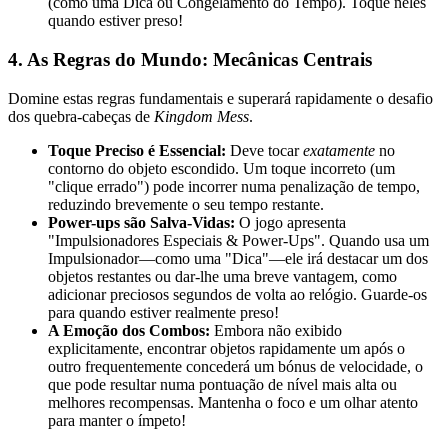
(como uma Dica ou Congelamento do Tempo). Toque neles
quando estiver preso!
4. As Regras do Mundo: Mecânicas Centrais
Domine estas regras fundamentais e superará rapidamente o desafio
dos quebra-cabeças de
Kingdom Mess
.
Toque Preciso é Essencial:
Deve tocar
exatamente
no
contorno do objeto escondido. Um toque incorreto (um
"clique errado") pode incorrer numa penalização de tempo,
reduzindo brevemente o seu tempo restante.
Power-ups são Salva-Vidas:
O jogo apresenta
"Impulsionadores Especiais & Power-Ups". Quando usa um
Impulsionador—como uma "Dica"—ele irá destacar um dos
objetos restantes ou dar-lhe uma breve vantagem, como
adicionar preciosos segundos de volta ao relógio. Guarde-os
para quando estiver realmente preso!
A Emoção dos Combos:
Embora não exibido
explicitamente, encontrar objetos rapidamente um após o
outro frequentemente concederá um bónus de velocidade, o
que pode resultar numa pontuação de nível mais alta ou
melhores recompensas. Mantenha o foco e um olhar atento
para manter o ímpeto!