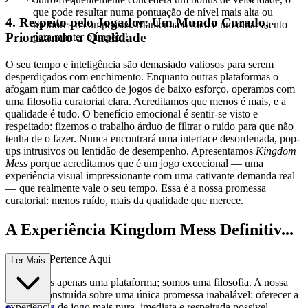
que pode resultar numa pontuação de nível mais alta ou
4. Respeito pelo Jogador: Um Mundo Curado,
melhores recompensas. Mantenha o foco e um olhar atento
Priorizando a Qualidade
para manter o ímpeto!
O seu tempo e inteligência são demasiado valiosos para serem
desperdiçados com enchimento. Enquanto outras plataformas o
afogam num mar caótico de jogos de baixo esforço, operamos com
uma filosofia curatorial clara. Acreditamos que menos é mais, e a
qualidade é tudo. O benefício emocional é sentir-se visto e
respeitado: fizemos o trabalho árduo de filtrar o ruído para que não
tenha de o fazer. Nunca encontrará uma interface desordenada, pop-
ups intrusivos ou lentidão de desempenho. Apresentamos
Kingdom
Mess
porque acreditamos que é um jogo excecional — uma
experiência visual impressionante com uma cativante demanda real
— que realmente vale o seu tempo. Essa é a nossa promessa
curatorial: menos ruído, mais da qualidade que merece.
A Experiência Kingdom Mess Definitiv...
a: Porque Pertence Aqui
Ler Mais
Não somos apenas uma plataforma; somos uma filosofia. A nossa
marca é construída sobre uma única promessa inabalável: oferecer a
experiência de jogo mais pura, imediata e respeitada possível.