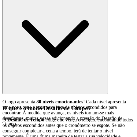
O jogo apresenta
80 níveis emocionantes
! Cada nível apresenta
uma nova cena e uma nova lista de objetos escondidos para
O que é o modo Desafio de Tempo?
encontrar. À medida que avança, os níveis tornam-se mais
desafiantes, muitas vezes adicionando a pressão do Desafio de
O
Desafio de Tempo
exige que vença o relógio, encontrando todos
Tempo.
os objetos escondidos antes que o cronómetro se esgote. Se não
conseguir completar a cena a tempo, terá de tentar o nível
novamente. É uma ótima maneira de testar a sua velocidade e