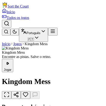
Sort the Court
Início
Todos os jogos
Português
🇵🇹
Início
Jogos
Kingdom Mess
Kingdom Mess
Encontre as pistas. Salve o reino.
Jogar
Kingdom Mess