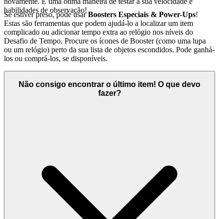
novamente. É uma ótima maneira de testar a sua velocidade e
habilidades de observação!
Se estiver preso, pode usar
Boosters Especiais & Power-Ups
!
Estas são ferramentas que podem ajudá-lo a localizar um item
complicado ou adicionar tempo extra ao relógio nos níveis do
Desafio de Tempo. Procure os ícones de Booster (como uma lupa
ou um relógio) perto da sua lista de objetos escondidos. Pode ganhá-
los ou comprá-los, se disponíveis.
Não consigo encontrar o último item! O que devo
fazer?