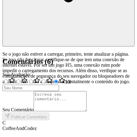
Se o jogo não estiver a carregar, primeiro, tente atualizar a página.
Se isso não funcionar, certifique-se de que tem uma conexão de
Comentários
(
6
)
internet estável. Por ser um jogo H5, uma conexão ruim pode
impedir o carregamento dos recursos. Além disso, verifique se as
Sua Avaliação
:
configurações de segurança do seu navegador ou bloqueadores de
anúncios não estão a bloquear acidentalmente o conteúdo do jogo.
5
.0
Seu Comentário
Publicar Comentário
C
CoffeeAndCodez