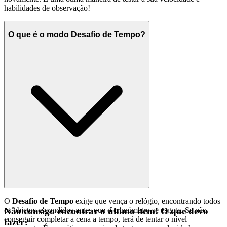
habilidades de observação!
O que é o modo Desafio de Tempo?
O
Desafio de Tempo
exige que vença o relógio, encontrando todos
os objetos escondidos antes que o cronómetro se esgote. Se não
Não consigo encontrar o último item! O que devo
conseguir completar a cena a tempo, terá de tentar o nível
fazer?