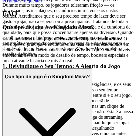
Perguntas frequentes
Durante muito tempo, os jogadores toleraram fricção — os
downloads, as instalações, os anúncios intrusivos e os custos
FAQ
ocultos. Acreditamos que o seu precioso tempo de lazer deve ser
gasto a jogar, não a esperar ou a preocupar-se. Tratamos de toda a
Que tipo de jogo é o Kingdom Mess?
confusão técnica, das preocupações de segurança e da curadoria de
qualidade, para que possa concentrar-se apenas na diversão. Quando
escolhe a nossa plataforma, está a escolher uma casa de jogos
Kingdom Mess é um
jogo de Puzzle de Objetos Escondidos
! O
construída em torno da confiança, do respeito e da alegria pura e
seu objetivo principal é encontrar uma lista de itens escondidos em
simples de jogar. É por isso que jogar
Kingdom Mess
aqui é a
cenas lindamente desenhadas com temas reais. Apresenta 80 níveis
escolha definitiva.
emocionantes, um modo de desafio de tempo, boosters especiais e
uma cativante história de missão real.
1. Reivindique o Seu Tempo: A Alegria do Jogo
Instantâneo
Que tipo de jogo é o Kingdom Mess?
A vida moderna é uma corrente implacável de exigências, e os seus
momentos de escape são sagrados. Respeitamos o seu tempo
eliminando todas as barreiras que se interpõem entre si e o seu jogo.
Porque é que tem de esperar? Porque tolerar um ecrã de
carregamento quando a sua aventura está a apenas um clique de
distância? A nossa tecnologia central garante que não. Esta é a nossa
prova: zero downloads, zero instalações e entrega de streaming
ultrarrápida, sempre. Esta é a nossa promessa: quando quiser jogar
Kingdom Mess
, estará no jogo em segundos, mergulhando
diretamente na cativante demanda real e nos níveis emocionantes.