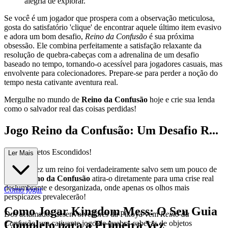
alegria de explorar.
Se você é um jogador que prospera com a observação meticulosa,
gosta do satisfatório 'clique' de encontrar aquele último item evasivo
e adora um bom desafio,
Reino da Confusão
é sua próxima
obsessão. Ele combina perfeitamente a satisfação relaxante da
resolução de quebra-cabeças com a adrenalina de um desafio
baseado no tempo, tornando-o acessível para jogadores casuais, mas
envolvente para colecionadores. Prepare-se para perder a noção do
tempo nesta cativante aventura real.
Mergulhe no mundo de
Reino da Confusão
hoje e crie sua lenda
como o salvador real das coisas perdidas!
Jogo Reino da Confusão: Um Desafio R...
eal de Objetos Escondidos!
Ler Mais
Alguma vez um reino foi verdadeiramente salvo sem um pouco de
caos?
Reino da Confusão
atira-o diretamente para uma crise real
deslumbrante e desorganizada, onde apenas os olhos mais
Como jogar
perspicazes prevalecerão!
Como Jogar Kingdom Mess: O Seu Guia
Dos aclamados desenvolvedores da Pikoya vem
Reino da
Completo para a Primeira Vez
Confusão
, um cativante jogo de quebra-cabeças de objetos