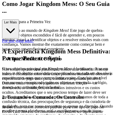
Como Jogar Kingdom Mess: O Seu Guia
...
Completo para a Primeira Vez
Ler Mais
Bem-vindo ao mundo de
Kingdom Mess
! Este jogo de quebra-
cabeças de objetos escondidos é fácil de aprender e, em poucos
minutos, estará a identificar objetos e a resolver missões reais com
Por que jogar aqui?
confiança. Vamos mostrar-lhe exatamente como começar bem e
jogar como um profissional experiente.
A Experiência Kingdom Mess Definitiva:
Porque Pertence Aqui
1. A Sua Missão: O Objetivo
O seu objetivo principal em
Kingdom Mess
é localizar e clicar em
Não somos apenas uma plataforma; somos uma filosofia. A nossa
todos os 80 objetos escondidos especificados em cada um dos níveis
marca é construída sobre uma única promessa inabalável: oferecer a
emocionantes antes que o tempo limite expire. Concluir um nível
experiência de jogo mais pura, imediata e respeitada possível.
com sucesso, encontrando todos os objetos e vencendo o relógio,
Durante muito tempo, os jogadores toleraram fricção — os
avança-o na cativante demanda real.
downloads, as instalações, os anúncios intrusivos e os custos
ocultos. Acreditamos que o seu precioso tempo de lazer deve ser
2. Tomando o Comando: Os Controles
gasto a jogar, não a esperar ou a preocupar-se. Tratamos de toda a
confusão técnica, das preocupações de segurança e da curadoria de
qualidade, para que possa concentrar-se apenas na diversão. Quando
Aviso:
Estes são os controles padrão para este tipo de jogo em
escolhe a nossa plataforma, está a escolher uma casa de jogos
Ecrãs Tátil Móveis. Os controlos reais podem ser ligeiramente