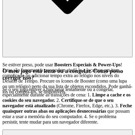
Se estiver preso, pode usar
Boosters Especiais & Power-Ups
!
Estas são ferramentas que podem ajudá-lo a localizar um item
O meu jogo está lento ou a congelar. Como posso
complicado ou adicionar tempo extra ao relógio nos níveis do
corrigir isso?
Desafio de Tempo. Procure os ícones de Booster (como uma lupa
ou um relógio) perto da sua lista de objetos escondidos. Pode ganhá-
Se o seu jogo estiver a funcionar lentamente ou a congelar,
los ou comprá-los, se disponíveis.
especialmente durante as transições de cena: 1.
Limpe a cache e os
cookies do seu navegador.
2.
Certifique-se de que o seu
navegador está atualizado
(Chrome, Firefox, Edge, etc.). 3.
Feche
quaisquer outras abas ou aplicações desnecessárias
que possam
estar a usar a memória do seu computador. 4. Se o problema
persistir, tente mudar para um navegador diferente.