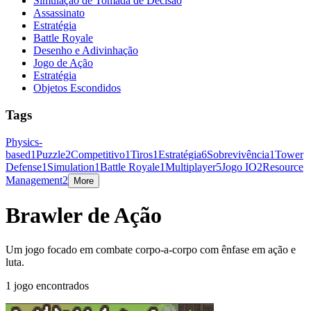
Simulação de Tomada de Decisão
Assassinato
Estratégia
Battle Royale
Desenho e Adivinhação
Jogo de Ação
Estratégia
Objetos Escondidos
Tags
Physics-
based
1
Puzzle
2
Competitivo
1
Tiros
1
Estratégia
6
Sobrevivência
1
Tower
Defense
1
Simulation
1
Battle Royale
1
Multiplayer
5
Jogo IO
2
Resource
Management
2
More
Brawler de Ação
Um jogo focado em combate corpo-a-corpo com ênfase em ação e
luta.
1 jogo encontrados