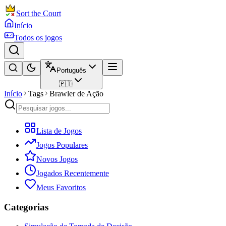
Sort the Court
Início
Todos os jogos
Português
🇵🇹
Início
Tags
Brawler de Ação
Lista de Jogos
Jogos Populares
Novos Jogos
Jogados Recentemente
Meus Favoritos
Categorias