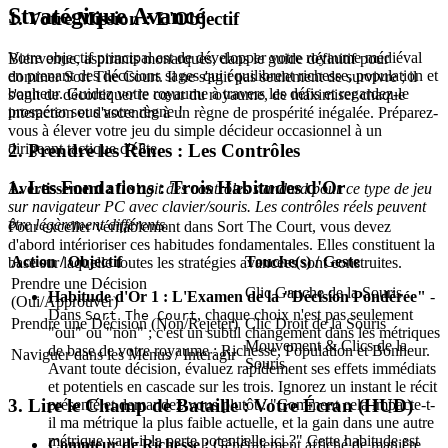
Stratégique Avancé
1. Votre Mission : L'Objectif
Votre objectif principal est de développer votre royaume médiéval
Bienvenue, aspirants monarques, dans le guide définitif pour
en prenant des décisions sages qui équilibrent richesse, population et
dominer Sort The Court. Il ne s'agit pas seulement de survivre ; il
bonheur. Guidez votre royaume à travers les défis et regardez-le
s'agit de décortiquer le cœur du royaume, de maximiser chaque
prospérer sous votre règne !
interaction et d'ascendre à un règne de prospérité inégalée. Préparez-
vous à élever votre jeu du simple décideur occasionnel à un
2. Prendre les Rênes : Les Contrôles
dirigeant tactique d'élite.
1. Les Fondations : Trois Habitudes d'Or
Avertissement :
Il s'agit des contrôles standard pour ce type de jeu
sur navigateur PC avec clavier/souris. Les contrôles réels peuvent
être légèrement différents.
Pour exceller véritablement dans Sort The Court, vous devez
d'abord intérioriser ces habitudes fondamentales. Elles constituent la
Action / Objectif
Touche(s) / Geste
base sur laquelle toutes les stratégies avancées sont construites.
Prendre une Décision
Clic Gauche de la Souris
Habitude d'Or 1 : L'Examen de la "Décision Pondérée"
-
(Oui/Approuver)
Dans
, chaque choix n'est pas seulement
Sort The Court
Prendre une Décision (Non/Rejeter)
Clic Droit de la Souris
"oui" ou "non" ; c'est un subtil changement dans les métriques
Mouvement & Clics de la
de base de votre royaume : Richesse, Population et Bonheur.
Naviguer dans les Menus / Interagir
Souris
Avant toute décision, évaluez rapidement ses effets immédiats
et potentiels en cascade sur les trois. Ignorez un instant le récit
3. Lire le Champ de Bataille : Votre Écran (HUD)
présenté et demandez-vous plutôt : "Comment cela impacte-t-
il ma métrique la plus faible actuelle, et la gain dans une autre
métrique vaut-il la perte potentielle ici ?" Cette habitude est
Compteur de Richesse :
Généralement affiché de manière