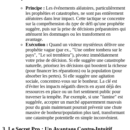
Principe :
Les événements aléatoires, particulièrement
les prophéties et catastrophes, ne sont pas entièrement
aléatoires dans leur impact. Cette tactique se concentre
sur la compréhension du
type
de défi qu'une prophétie
suggère, puis sur la prise de décisions préparatoires qui
atténuent les dommages ou les transforment en
avantage.
Exécution :
Quand un visiteur mystérieux délivre une
prophétie vague (par ex., "Une ombre tombera sur le
pays", "Le sol tremblera"), pivotez immédiatement
votre prise de décision. Si elle suggère une catastrophe
naturelle, priorisez les décisions qui boostent la richesse
(pour financer les réparations) ou la population (pour
absorber les pertes). Si elle suggère une agitation
sociale, concentrez-vous sur le bonheur. La clé est
d'éviter les impacts négatifs directs en ayant déjà des
ressources en place ou un fort sentiment public pour
traverser la tempête. Par exemple, si une "famine" est
suggérée, accepter un marché apparemment mauvais
pour du grain maintenant pourrait prévenir une chute
massive de bonheur/population plus tard, transformant
une catastrophe potentielle en simple inconvénient.
3. Le Secret Pro : Un Avantage Contre-Intuitif