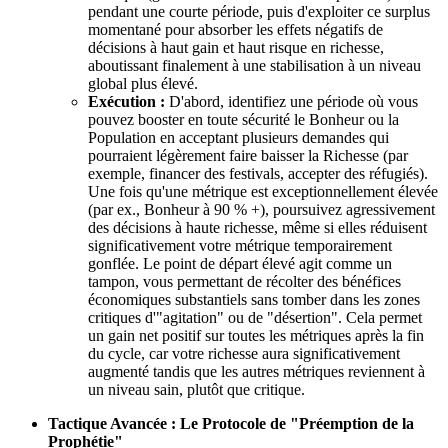
pendant une courte période, puis d'exploiter ce surplus
momentané pour absorber les effets négatifs de
décisions à haut gain et haut risque en richesse,
aboutissant finalement à une stabilisation à un niveau
global plus élevé.
Exécution :
D'abord, identifiez une période où vous
pouvez booster en toute sécurité le Bonheur ou la
Population en acceptant plusieurs demandes qui
pourraient légèrement faire baisser la Richesse (par
exemple, financer des festivals, accepter des réfugiés).
Une fois qu'une métrique est exceptionnellement élevée
(par ex., Bonheur à 90 % +), poursuivez agressivement
des décisions à haute richesse, même si elles réduisent
significativement votre métrique temporairement
gonflée. Le point de départ élevé agit comme un
tampon, vous permettant de récolter des bénéfices
économiques substantiels sans tomber dans les zones
critiques d'"agitation" ou de "désertion". Cela permet
un gain net positif sur toutes les métriques après la fin
du cycle, car votre richesse aura significativement
augmenté tandis que les autres métriques reviennent à
un niveau sain, plutôt que critique.
Tactique Avancée : Le Protocole de "Préemption de la
Prophétie"