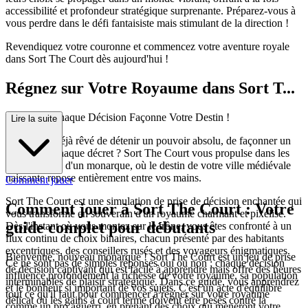
accessibilité et profondeur stratégique surprenante. Préparez-vous à
vous perdre dans le défi fantaisiste mais stimulant de la direction !
Revendiquez votre couronne et commencez votre aventure royale
dans Sort The Court dès aujourd'hui !
Régnez sur Votre Royaume dans Sort T...
he Court : Chaque Décision Façonne Votre Destin !
Lire la suite
Avez-vous déjà rêvé de détenir un pouvoir absolu, de façonner un
royaume à chaque décret ? Sort The Court vous propulse dans les
robes royales d'un monarque, où le destin de votre ville médiévale
naissante repose entièrement entre vos mains.
Comment jouer
Sort The Court est une simulation de prise de décision enchantée qui
Comment jouer à Sort The Court : Votre
vous transforme en souverain d'un royaume charmant et pixélisé.
guide complet pour débutants
Dès l'instant où vous montez sur le trône, vous êtes confronté à un
flux continu de choix binaires, chacun présenté par des habitants
excentriques, des conseillers rusés et des voyageurs énigmatiques.
Bienvenue, nouveau monarque ! Sort The Court est un jeu de prise
Ce ne sont pas de simples réponses oui ou non ; chaque décision
de décision captivant qui est facile à apprendre mais offre des heures
influence profondément la richesse de votre royaume, sa population
interminables de plaisir stratégique. Dans ce guide, vous apprendrez
et le bonheur si important de vos sujets. C'est un acte d'équilibre
tout ce qu'il faut pour commencer à régner sur votre royaume
délicat où les gains à court terme doivent être pesés contre la
comme un pro aguerri, en prenant des choix qui mèneront votre