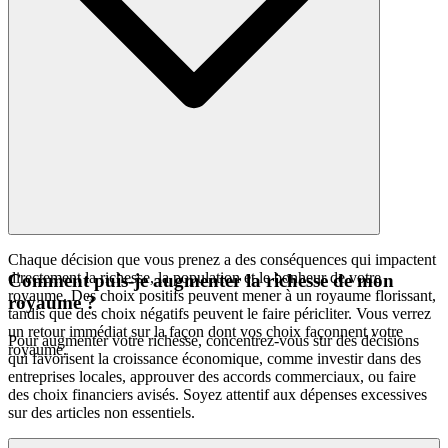
Chaque décision que vous prenez a des conséquences qui impactent
directement la richesse, la population et le bonheur de votre
Comment puis-je augmenter la richesse de mon
royaume. Des choix positifs peuvent mener à un royaume florissant,
royaume ?
tandis que des choix négatifs peuvent le faire péricliter. Vous verrez
un retour immédiat sur la façon dont vos choix façonnent votre
Pour augmenter votre richesse, concentrez-vous sur des décisions
royaume.
qui favorisent la croissance économique, comme investir dans des
entreprises locales, approuver des accords commerciaux, ou faire
des choix financiers avisés. Soyez attentif aux dépenses excessives
sur des articles non essentiels.