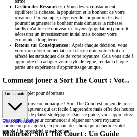
terme.
Gestion des Ressources :
Vous devez constamment
équilibrer la richesse, la population et le bonheur de votre
royaume. Par exemple, dépenser de l'or pour un festival
pourrait augmenter le bonheur mais diminuer la richesse,
tandis qu'attirer de nouveaux citoyens (population) pourrait
nécessiter un investissement initial mais booster votre
économie à long terme.
Retour sur Conséquences :
Après chaque décision, vous
verrez un retour immédiat sur la façon dont votre choix a
affecté les statistiques clés de votre royaume. Cela vous aide à
apprendre et à adapter votre style de règne, rendant chaque
partie une expérience d'apprentissage unique.
Comment jouer à Sort The Court : Vot...
re guide complet pour débutants
Lire la suite
Bienvenue, nouveau monarque ! Sort The Court est un jeu de prise
de décision captivant qui est facile à apprendre mais offre des heures
interminables de plaisir stratégique. Dans ce guide, vous apprendrez
tout ce qu'il faut pour commencer à régner sur votre royaume
Conseils et astuces
comme un pro aguerri, en prenant des choix qui mèneront votre
peuple à la prospérité et au bonheur.
Maîtriser Sort The Court : Un Guide