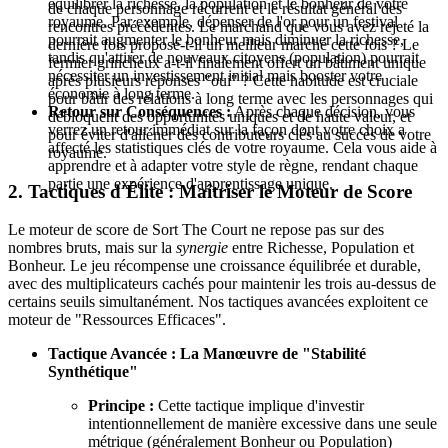
équilibrer la richesse, la population et le bonheur de votre
de chaque personnage récurrent et le résultat général des
royaume. Par exemple, dépenser de l'or pour un festival
rencontres précédentes. Le marchand que vous avez rejeté la
pourrait augmenter le bonheur mais diminuer la richesse,
dernière fois propose-t-il un meilleur marché cette fois ? Le
tandis qu'attirer de nouveaux citoyens (population) pourrait
fermier grincheux a-t-il finalement offert un bâtiment unique
nécessiter un investissement initial mais booster votre
après plusieurs réponses "oui" ? Cette habitude est cruciale
économie à long terme.
pour bâtir des relations à long terme avec les personnages qui
Retour sur Conséquences :
Après chaque décision, vous
débloquent des opportunités uniques et de haute valeur, et
verrez un retour immédiat sur la façon dont votre choix a
pour éviter d'aliéner des contributeurs clés au succès de votre
affecté les statistiques clés de votre royaume. Cela vous aide à
royaume.
apprendre et à adapter votre style de règne, rendant chaque
partie une expérience d'apprentissage unique.
2. Tactiques d'Élite : Maîtriser le Moteur de Score
Le moteur de score de Sort The Court ne repose pas sur des
nombres bruts, mais sur la
synergie
entre Richesse, Population et
Bonheur. Le jeu récompense une croissance équilibrée et durable,
avec des multiplicateurs cachés pour maintenir les trois au-dessus de
certains seuils simultanément. Nos tactiques avancées exploitent ce
moteur de "Ressources Efficaces".
Tactique Avancée : La Manœuvre de "Stabilité
Synthétique"
Principe :
Cette tactique implique d'investir
intentionnellement de manière excessive dans une seule
métrique (généralement Bonheur ou Population)