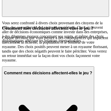
Nous mettons en avant
parce que nous croyons
Sort The Court
que c'est un jeu exceptionnel qui mérite votre temps. C'est notre
promesse curatoriale : moins de bruit, plus de qualité que vous
méritez.
Vous serez confronté à divers choix provenant des citoyens de la
ville, des conseillers et des visiteurs mystérieux. Ceux-ci peuvent
Comment mes décisions affectent-elles le jeu ?
aller de décisions économiques comme investir dans des entreprises,
à des dilemmes moraux concernant vos sujets, et même des choix
Chaque décision que vous prenez a des conséquences qui impactent
diplomatiques affectant les relations internationales.
directement la richesse, la population et le bonheur de votre
royaume. Des choix positifs peuvent mener à un royaume florissant,
tandis que des choix négatifs peuvent le faire péricliter. Vous verrez
un retour immédiat sur la façon dont vos choix façonnent votre
royaume.
Comment mes décisions affectent-elles le jeu ?