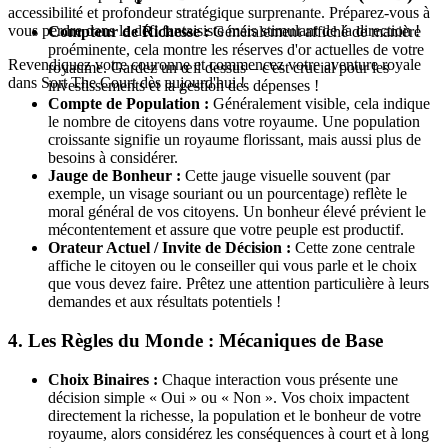
accessibilité et profondeur stratégique surprenante. Préparez-vous à
vous perdre dans le défi fantaisiste mais stimulant de la direction !
Compteur de Richesse :
Généralement affiché de manière
proéminente, cela montre les réserves d'or actuelles de votre
Revendiquez votre couronne et commencez votre aventure royale
royaume. Gardez un œil dessus – c'est crucial pour les
dans Sort The Court dès aujourd'hui !
investissements et la gestion des dépenses !
Compte de Population :
Généralement visible, cela indique
le nombre de citoyens dans votre royaume. Une population
croissante signifie un royaume florissant, mais aussi plus de
besoins à considérer.
Jauge de Bonheur :
Cette jauge visuelle souvent (par
exemple, un visage souriant ou un pourcentage) reflète le
moral général de vos citoyens. Un bonheur élevé prévient le
mécontentement et assure que votre peuple est productif.
Orateur Actuel / Invite de Décision :
Cette zone centrale
affiche le citoyen ou le conseiller qui vous parle et le choix
que vous devez faire. Prêtez une attention particulière à leurs
demandes et aux résultats potentiels !
4. Les Règles du Monde : Mécaniques de Base
Choix Binaires :
Chaque interaction vous présente une
décision simple « Oui » ou « Non ». Vos choix impactent
directement la richesse, la population et le bonheur de votre
royaume, alors considérez les conséquences à court et à long