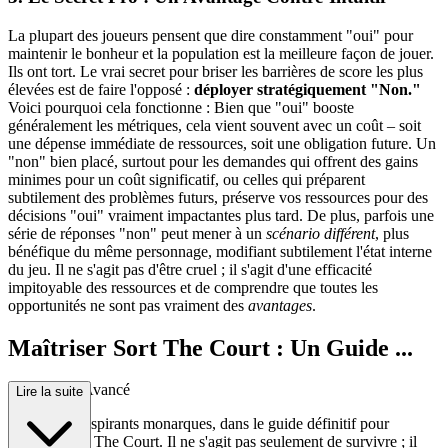
La plupart des joueurs pensent que dire constamment "oui" pour
maintenir le bonheur et la population est la meilleure façon de jouer.
Ils ont tort. Le vrai secret pour briser les barrières de score les plus
élevées est de faire l'opposé :
déployer stratégiquement "Non."
Voici pourquoi cela fonctionne : Bien que "oui" booste
généralement les métriques, cela vient souvent avec un coût – soit
une dépense immédiate de ressources, soit une obligation future. Un
"non" bien placé, surtout pour les demandes qui offrent des gains
minimes pour un coût significatif, ou celles qui préparent
subtilement des problèmes futurs, préserve vos ressources pour des
décisions "oui" vraiment impactantes plus tard. De plus, parfois une
série de réponses "non" peut mener à un
scénario différent
, plus
bénéfique du même personnage, modifiant subtilement l'état interne
du jeu. Il ne s'agit pas d'être cruel ; il s'agit d'une efficacité
impitoyable des ressources et de comprendre que toutes les
opportunités ne sont pas vraiment des
avantages
.
Maîtriser Sort The Court : Un Guide ...
Stratégique Avancé
Lire la suite
Bienvenue, aspirants monarques, dans le guide définitif pour
dominer Sort The Court. Il ne s'agit pas seulement de survivre ; il