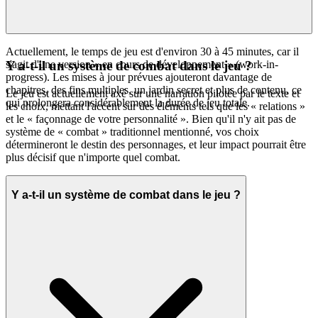
Actuellement, le temps de jeu est d'environ 30 à 45 minutes, car il
s'agit d'une version « en cours de développement » (work-in-
Y a-t-il un système de combat dans le jeu ?
progress). Les mises à jour prévues ajouteront davantage de
chapitres, des fins multiples, un jardin secret et plus de contenu, ce
Le jeu est actuellement axé sur une narration pilotée par le texte et
qui prolongera considérablement la durée de jeu totale.
les choix, mettant l'accent sur des éléments tels que les « relations »
et le « façonnage de votre personnalité ». Bien qu'il n'y ait pas de
système de « combat » traditionnel mentionné, vos choix
détermineront le destin des personnages, et leur impact pourrait être
plus décisif que n'importe quel combat.
Y a-t-il un système de combat dans le jeu ?