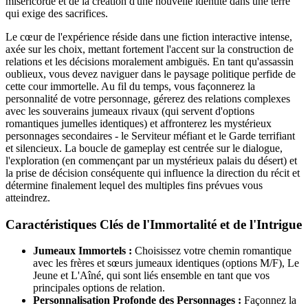
miséricorde et de la création d'une nouvelle identité dans une terre
qui exige des sacrifices.
Le cœur de l'expérience réside dans une fiction interactive intense,
axée sur les choix, mettant fortement l'accent sur la construction de
relations et les décisions moralement ambiguës. En tant qu'assassin
oublieux, vous devez naviguer dans le paysage politique perfide de
cette cour immortelle. Au fil du temps, vous façonnerez la
personnalité de votre personnage, gérerez des relations complexes
avec les souverains jumeaux rivaux (qui servent d'options
romantiques jumelles identiques) et affronterez les mystérieux
personnages secondaires - le Serviteur méfiant et le Garde terrifiant
et silencieux. La boucle de gameplay est centrée sur le dialogue,
l'exploration (en commençant par un mystérieux palais du désert) et
la prise de décision conséquente qui influence la direction du récit et
détermine finalement lequel des multiples fins prévues vous
atteindrez.
Caractéristiques Clés de l'Immortalité et de l'Intrigue
Jumeaux Immortels :
Choisissez votre chemin romantique
avec les frères et sœurs jumeaux identiques (options M/F), Le
Jeune et L'Aîné, qui sont liés ensemble en tant que vos
principales options de relation.
Personnalisation Profonde des Personnages :
Façonnez la