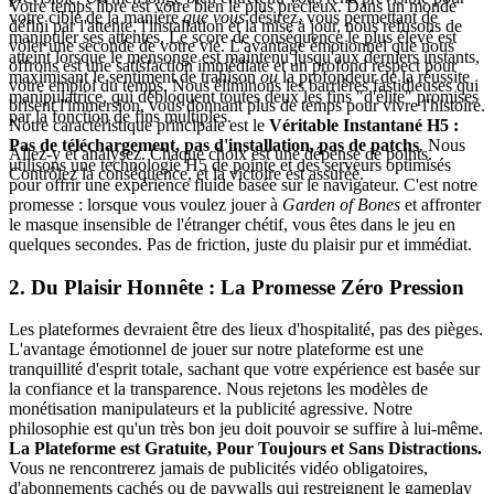
Votre temps libre est votre bien le plus précieux. Dans un monde
votre cible de la manière
que vous
désirez, vous permettant de
défini par l'attente, l'installation et la mise à jour, nous refusons de
manipuler ses attentes. Le score de conséquence le plus élevé est
voler une seconde de votre vie. L'avantage émotionnel que nous
atteint lorsque le mensonge est maintenu jusqu'aux derniers instants,
offrons est une satisfaction immédiate et un profond respect pour
maximisant le sentiment de trahison
ou
la profondeur de la réussite
votre emploi du temps. Nous éliminons les barrières fastidieuses qui
manipulatrice, qui débloquent toutes deux les fins "d'élite" promises
brisent l'immersion, vous donnant plus de temps pour vivre l'histoire.
par la fonction de fins multiples.
Notre caractéristique principale est le
Véritable Instantané H5 :
Pas de téléchargement, pas d'installation, pas de patchs
. Nous
Allez-y et analysez. Chaque choix est une dépense de points.
utilisons une technologie H5 de pointe et des serveurs optimisés
Contrôlez la conséquence, et la victoire est assurée.
pour offrir une expérience fluide basée sur le navigateur. C'est notre
promesse : lorsque vous voulez jouer à
Garden of Bones
et affronter
le masque insensible de l'étranger chétif, vous êtes dans le jeu en
quelques secondes. Pas de friction, juste du plaisir pur et immédiat.
2. Du Plaisir Honnête : La Promesse Zéro Pression
Les plateformes devraient être des lieux d'hospitalité, pas des pièges.
L'avantage émotionnel de jouer sur notre plateforme est une
tranquillité d'esprit totale, sachant que votre expérience est basée sur
la confiance et la transparence. Nous rejetons les modèles de
monétisation manipulateurs et la publicité agressive. Notre
philosophie est qu'un très bon jeu doit pouvoir se suffire à lui-même.
La Plateforme est Gratuite, Pour Toujours et Sans Distractions.
Vous ne rencontrerez jamais de publicités vidéo obligatoires,
d'abonnements cachés ou de paywalls qui restreignent le gameplay