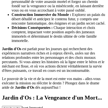
personnalité de votre assassin mortel et forgez un chemin
fondé sur la vengeance ou la miséricorde, en laissant derrière
vous ou en vous accrochant à votre passé oublié.
Construction Immersive du Monde :
Explorez un palais du
désert détaillé et anticipez le contenu futur, y compris une
rencontre fantomatique, des énigmes et un jardin secret caché.
Décisions Conséquentes :
Chaque interaction et choix
comptent, impactant votre position auprès des jumeaux
immortels et déterminant le destin ultime de cette famille
immortelle.
Jardin d'Os
est parfait pour les joueurs qui recherchent des
expériences narratives riches et à enjeux élevés, axées sur des
relations profondes entre les personnages et des choix moraux
percutants. Si vous aimez les histoires où la ligne entre le héros et le
méchant est floue, et où vos actions dictent véritablement la survie
d'êtres puissants, ce travail en cours est un incontournable.
Le pouvoir de la vie et de la mort est entre vos mains - allez-vous
exécuter la mission ou réécrire le destin ? Plongez dans le drame
aride de
Jardin d'Os
dès aujourd'hui !
Jardin d'Os : La Vengeance d'un Mort...
el dans un Désert Immortel