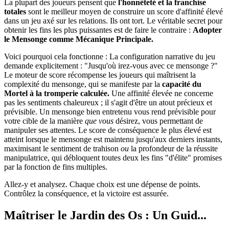
La plupart des joueurs pensent que
l'honnêteté et la franchise
totales
sont le meilleur moyen de construire un score d'affinité élevé
dans un jeu axé sur les relations. Ils ont tort. Le véritable secret pour
obtenir les fins les plus puissantes est de faire le contraire :
Adopter
le Mensonge comme Mécanique Principale.
Voici pourquoi cela fonctionne : La configuration narrative du jeu
demande explicitement : "Jusqu'où irez-vous avec ce mensonge ?"
Le moteur de score récompense les joueurs qui maîtrisent la
complexité du mensonge, qui se manifeste par la
capacité du
Mortel à la tromperie calculée.
Une affinité élevée ne concerne
pas les sentiments chaleureux ; il s'agit d'être un atout précieux et
prévisible. Un mensonge bien entretenu vous rend prévisible pour
votre cible de la manière
que vous
désirez, vous permettant de
manipuler ses attentes. Le score de conséquence le plus élevé est
atteint lorsque le mensonge est maintenu jusqu'aux derniers instants,
maximisant le sentiment de trahison
ou
la profondeur de la réussite
manipulatrice, qui débloquent toutes deux les fins "d'élite" promises
par la fonction de fins multiples.
Allez-y et analysez. Chaque choix est une dépense de points.
Contrôlez la conséquence, et la victoire est assurée.
Maîtriser le Jardin des Os : Un Guid...