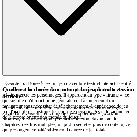
《Garden of Bones》 est un jeu d'aventure textuel interactif centré
Quelle est la durée du contenu du jeu dans la version
sur une narration immersive et une exploration approfondie des
relations entre les personnages. Il appartient au type « iframe », ce
actuelle ?
qui signifie qu'il fonctionne généralement à l'intérieur d'un
navigateur sans nécessiter de téléchargement. L'expérience de jeu
Actuellement, le temps de jeu est d'environ 30 à 45 minutes, car il
met l'accent sur l'histoire, les choix de personnages et le façonnage
s'agit d'une version « en cours de développement » (work-in-
de la propre orientation morale du joueur.
progress). Les mises à jour prévues ajouteront davantage de
chapitres, des fins multiples, un jardin secret et plus de contenu, ce
qui prolongera considérablement la durée de jeu totale.