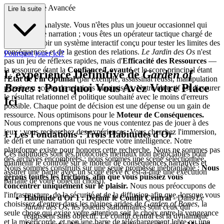
e de Stratégie Avancée
Lire la suite
Bienvenue, Analyste. Vous n'êtes plus un joueur occasionnel qui
découvre une narration ; vous êtes un opérateur tactique chargé de
rétro-concevoir un système interactif conçu pour tester les limites des
conséquences et de la gestion des relations.
Le Jardin des Os
n'est
Pourquoi jouer ici?
pas un jeu de réflexes rapides, mais d'
Efficacité des Ressources
—
la ressource étant la
Confiance/Loyauté
et le score principal étant
L'expérience Définitive de
Garden of
l'
État de Fin Optimal
(par exemple, assassinat réussi, manipulation
Bones
: Pourquoi Vous Avez Votre Place
réussie ou scores de relations maximisés). Notre objectif est d'assurer
le résultat relationnel et politique souhaité avec le moins d'erreurs
Ici
possible. Chaque point de décision est une dépense ou un gain de
ressource. Nous optimisons pour le
Moteur de Conséquences.
Nous comprenons que vous ne vous contentez pas de jouer à des
jeux ; vous recherchez des expériences. Vous cherchez l'immersion,
1. Les Fondations : Trois Habitudes d'Or
le défi et une narration qui respecte votre intelligence. Notre
plateforme existe pour honorer cette recherche. Nous ne sommes pas
Ces habitudes sont les protocoles mentaux non négociables pour
des archives encombrées ; nous sommes une scène sélectionnée.
maintenir le contrôle sur le moteur de conséquences narratives et
Nous sommes construits sur une seule promesse inébranlable :
Nous
assurer une partie avec un score élevé (c'est-à-dire une exécution
gérons toutes les frictions, afin que vous puissiez vous
parfaite de votre objectif choisi).
concentrer uniquement sur le plaisir.
Nous nous préoccupons de
l'infrastructure, de la sécurité et de la diffusion afin que, lorsque vous
Habitude d'Or 1 : Définir le Conflit Central
- Dans
Le
choisissez d'entrer dans les plaines arides de
Garden of Bones
, la
Jardin des Os
, les joueurs stationnaires sont ceux qui
seule chose qui exige votre attention soit le choix entre la vengeance
réagissent sans objectif. Le conflit central est la dynamique
et la miséricorde, et non une barre de téléchargement lente ou une