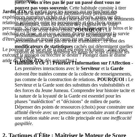
immortelle.
partie.
Vous n'êtes pas lié par un passé dont vous ne
pouvez pas vous souvenir.
Cette habitude consiste à tirer
Jardin d'Os
est parfait pour les joueurs qui recherchent des
parti de la table rase pour façonner votre personnalité
expériences narratives riches et à enjeux élevés, axées sur des
(vengeance ou miséricorde) non pas en fonction de sentiments
relations profondes entre les personnages et des choix moraux
authentiques, mais en fonction des exigences de votre
percutants. Si vous aimez les histoires où la ligne entre le héros et le
parcours de score élevé choisi.
POURQUOI :
La
méchant est floue, et où vos actions dictent véritablement la survie
personnalisation du personnage et le façonnage de la
d'êtres puissants, ce travail en cours est un incontournable.
personnalité ne sont pas du texte d'ambiance ; ce sont des
modificateurs de statistiques
cachés qui déterminent quelles
Le pouvoir de la vie et de la mort est entre vos mains - allez-vous
options de dialogue génèrent les gains de score d'affinité les
exécuter la mission ou réécrire le destin ? Plongez dans le drame
plus élevés.
aride de
Jardin d'Os
dès aujourd'hui !
Habitude d'Or 3 : Prioriser l'Information sur l'Affection
-
Les premières interactions avec le
Serviteur
et la
Garde
doivent être traitées comme de la collecte de renseignements,
pas comme de la construction de relations.
POURQUOI :
Le
Serviteur et la Garde sont des substituts des vulnérabilités et
des forces du Jeune Jumeau. Comprendre leur histoire tacite et
la nature de la loyauté de la Garde est essentiel pour les
phases "malédiction" et "décisions" de milieu de partie.
Dépenser des points de ressources (choix) pour construire une
affinité élevée avec un personnage secondaire avant d'assurer
une relation stable avec la cible principale est une
inefficacité
gaspillée
.
2. Tactiques d'Élite : Maîtriser le Moteur de Score