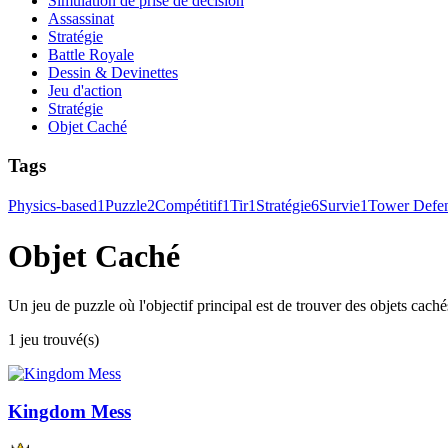
Simulation de prise de décision
Assassinat
Stratégie
Battle Royale
Dessin & Devinettes
Jeu d'action
Stratégie
Objet Caché
Tags
Physics-based
1
Puzzle
2
Compétitif
1
Tir
1
Stratégie
6
Survie
1
Tower Defe
Objet Caché
Un jeu de puzzle où l'objectif principal est de trouver des objets cach
1 jeu trouvé(s)
Kingdom Mess