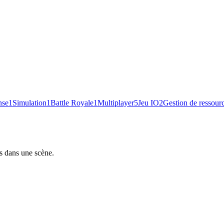
nse
1
Simulation
1
Battle Royale
1
Multiplayer
5
Jeu IO
2
Gestion de ressour
és dans une scène.