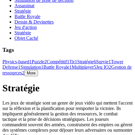
Simulation de prise de décision
Assassinat
Stratégie
Battle Royale
Dessin & Devinettes
Jeu d'action
Stratégie
Objet Caché
Tags
Physics-based
1
Puzzle
2
Compétitif
1
Tir
1
Stratégie
6
Survie
1
Tower
Defense
1
Simulation
1
Battle Royale
1
Multiplayer
5
Jeu IO
2
Gestion de
ressources
2
More
Stratégie
Les jeux de stratégie sont un genre de jeux vidéo qui mettent l'accent
sur la réflexion et la planification pour remporter la victoire. Ils
impliquent généralement la gestion des ressources, le combat
tactique et la prise de décisions stratégiques. Les joueurs
commandent souvent des armées, construisent des empires ou gèrent
des systèmes complexes pour déjouer leurs adversaires ou surmonter