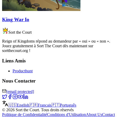
King War Io
Sort the Court
Reign of Kingdoms répond au demandeur par « oui » ou « non ».
Jouez gratuitement à Sort The Court dès maintenant sur
sortthecourt.org !
Liens Amis
Producthunt
Nous Contacter
[email protected]
🇺🇸
English
🇫🇷
Français
🇵🇹
Português
©
2026
Sort the Court
.
Tous droits réservés
Politique de Confidentialité
Conditions d'Utilisation
About Us
Contact